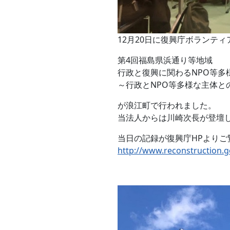
12月20日に復興庁ボランテ
第4回福島県浜通り等地域
行政と復興に関わるNPO等多
～行政とNPO等多様な主体と
が浪江町で行われました。
当法人からは川崎次長が登壇
当日の記録が復興庁HPよりご
http://www.reconstruction.g