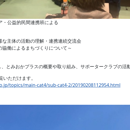
ィア・公益的民間連携班による
様な主体の活動の理解・連携連続交流会
の協働によるまちづくりについて～
し、とみおかプラスの概要や取り組み、サポータークラブの活
覧いただけます。
o.jp/topics/main-cat4/sub-cat4-2/20190208112954.html