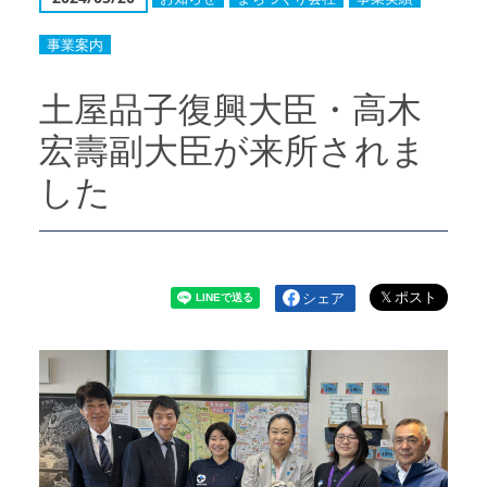
事業案内
土屋品子復興大臣・高木
宏壽副大臣が来所されま
した
シェア