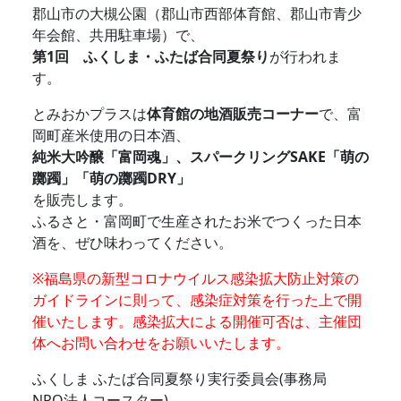
郡山市の大槻公園（郡山市西部体育館、郡山市青少
年会館、共用駐車場）で、
第1回 ふくしま・ふたば合同夏祭り
が行われま
す。
とみおかプラスは
体育館の地酒販売コーナー
で、富
岡町産米使用の日本酒、
純米大吟醸「富岡魂」、スパークリングSAKE「萌の
躑躅」「萌の躑躅DRY」
を販売します。
ふるさと・富岡町で生産されたお米でつくった日本
酒を、ぜひ味わってください。
※福島県の新型コロナウイルス感染拡大防止対策の
ガイドラインに則って、感染症対策を行った上で開
催いたします。
感染拡大による開催可否は、主催団
体へお問い合わせをお願いいたします。
ふくしま ふたば合同夏祭り実行委員会(事務局
NPO法人コースター)