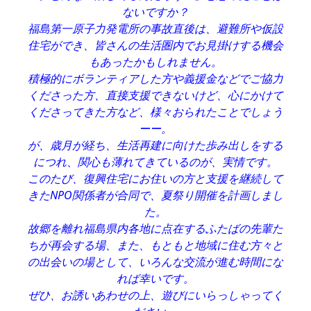
ないですか？
福島第一原子力発電所の事故直後は、避難所や仮設
住宅ができ、皆さんの生活圏内でお見掛けする機会
もあったかもしれません。
積極的にボランティアした方や義援金などでご協力
くださった方、直接支援できないけど、心にかけて
くださってきた方など、様々おられたことでしょう
ーー。
が、歳月が経ち、生活再建に向けた歩み出しをする
につれ、関心も薄れてきているのが、実情です。
このたび、復興住宅にお住いの方と支援を継続して
きたNPO関係者が合同で、夏祭り開催を計画しまし
た。
故郷を離れ福島県内各地に点在するふたばの先輩た
ちが再会する場、また、もともと地域に住む方々と
の出会いの場として、いろんな交流が進む時間にな
れば幸いです。
ぜひ、お誘いあわせの上、遊びにいらっしゃってく