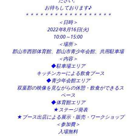
ださい。
お待ちしております♪
＊＊＊＊＊＊＊＊＊＊＊＊＊＊＊＊＊＊
＜日時＞
2022年8月16日(火)
10:00～15:00
＜場所＞
郡山市西部体育館、郡山市青少年会館、共用駐車場
＜内容＞
◆駐車場エリア
キッチンカーによる飲食ブース
◆青少年会館エリア
双葉郡の映像を見ながらの休憩・飲食ができるス
ペース
◆体育館エリア
★ステージ発表
★ブース出店による展示・販売・ワークショップ
＜参加費＞
入場無料