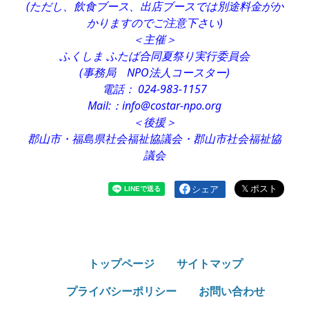
(ただし、飲食ブース、出店ブースでは別途料金がか
かりますのでご注意下さい)
＜主催＞
ふくしま ふたば合同夏祭り実行委員会
(事務局 NPO法人コースター)
電話： 024-983-1157
Mail:：info@costar-npo.org
＜後援＞
郡山市・福島県社会福祉協議会・郡山市社会福祉協
議会
シェア
トップページ
サイトマップ
プライバシーポリシー
お問い合わせ