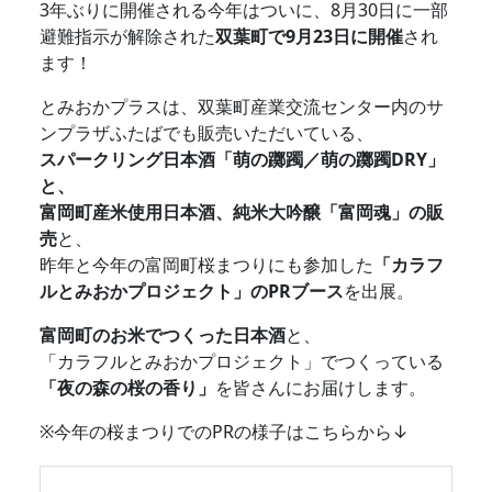
3年ぶりに開催される今年はついに、8月30日に一部
避難指示が解除された
双葉町で9月23日に開催
され
ます！
とみおかプラスは、双葉町産業交流センター内のサ
ンプラザふたばでも販売いただいている、
スパークリング日本酒「萌の躑躅／萌の躑躅DRY」
と、
富岡町産米使用日本酒、純米大吟醸「富岡魂」の販
売
と、
昨年と今年の富岡町桜まつりにも参加した
「カラフ
ルとみおかプロジェクト」のPRブース
を出展。
富岡町のお米でつくった日本酒
と、
「カラフルとみおかプロジェクト」でつくっている
「夜の森の桜の香り」
を皆さんにお届けします。
※今年の桜まつりでのPRの様子はこちらから↓