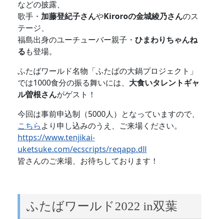
などの披露、
歌手・
加藤登紀子さん
や
Kiroroの金城綾乃さん
のス
テージ、
福島出身のユーチューバー親子・
ひまわりちゃんね
る
も登場。
ふたばワールド名物「ふたばの大鍋プロジェクト」
では1000食分の振る舞いには、
大食いタレントギャ
ル曽根さん
がゲスト！
今回は事前申込制（5000人）となっていますので、
こちら
より申し込みのうえ、ご来場ください。
https://www.tenjikai-
uketsuke.com/ecscripts/reqapp.dll
皆さんのご来場、お待ちしております！
ふたばワールド2022 in双葉