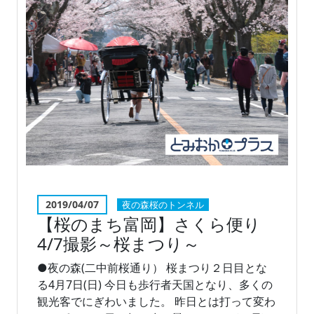
2019/04/07
夜の森桜のトンネル
【桜のまち富岡】さくら便り
4/7撮影～桜まつり～
●夜の森(二中前桜通り） 桜まつり２日目とな
る4月7日(日) 今日も歩行者天国となり、多くの
観光客でにぎわいました。 昨日とは打って変わ