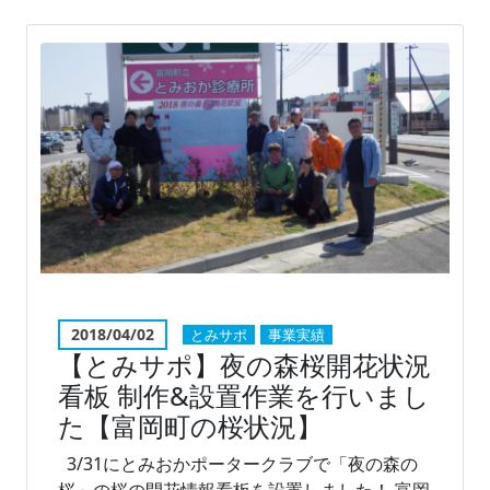
2018/04/02
とみサポ
事業実績
【とみサポ】夜の森桜開花状況
看板 制作&設置作業を行いまし
た【富岡町の桜状況】
3/31にとみおかポータークラブで「夜の森の
桜」の桜の開花情報看板を設置しました！ 富岡