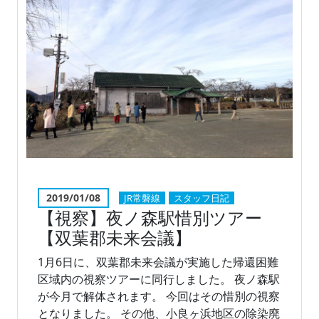
2019/01/08
JR常磐線
スタッフ日記
【視察】夜ノ森駅惜別ツアー
【双葉郡未来会議】
1月6日に、双葉郡未来会議が実施した帰還困難
区域内の視察ツアーに同行しました。 夜ノ森駅
が今月で解体されます。 今回はその惜別の視察
となりました。 その他、小良ヶ浜地区の除染廃