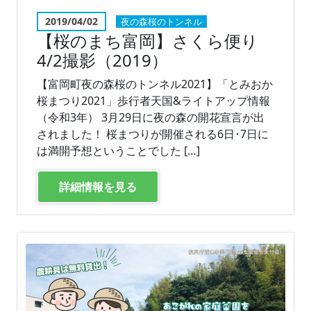
2019/04/02
夜の森桜のトンネル
【桜のまち富岡】さくら便り
4/2撮影（2019）
【富岡町夜の森桜のトンネル2021】「とみおか
桜まつり2021」歩行者天国&ライトアップ情報
（令和3年） 3月29日に夜の森の開花宣言が出
されました！ 桜まつりが開催される6日･7日に
は満開予想ということでした […]
詳細情報を見る